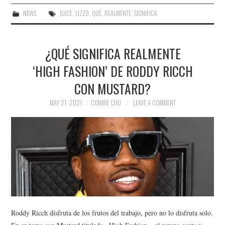
NEWS
JUICE
,
LIZZO
,
QUÉ
,
REALMENTE
,
SIGNIFICA
¿QUÉ SIGNIFICA REALMENTE
‘HIGH FASHION’ DE RODDY RICCH
CON MUSTARD?
MAY 21, 2021
CONNIE CHU
LEAVE A COMMENT
Roddy Ricch disfruta de los frutos del trabajo, pero no lo disfruta solo.