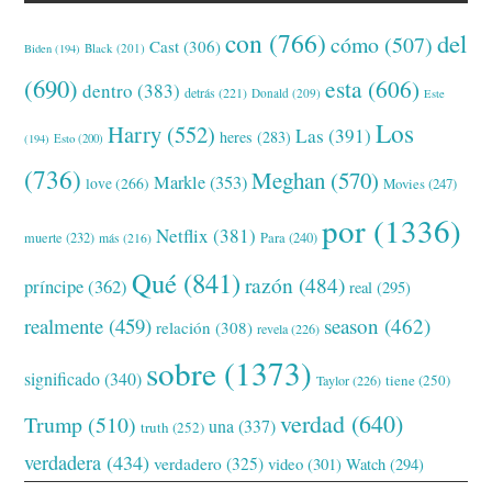
con
(766)
del
cómo
(507)
Cast
(306)
Black
(201)
Biden
(194)
(690)
esta
(606)
dentro
(383)
detrás
(221)
Donald
(209)
Este
Los
Harry
(552)
Las
(391)
heres
(283)
(194)
Esto
(200)
(736)
Meghan
(570)
Markle
(353)
love
(266)
Movies
(247)
por
(1336)
Netflix
(381)
muerte
(232)
Para
(240)
más
(216)
Qué
(841)
razón
(484)
príncipe
(362)
real
(295)
realmente
(459)
season
(462)
relación
(308)
revela
(226)
sobre
(1373)
significado
(340)
tiene
(250)
Taylor
(226)
verdad
(640)
Trump
(510)
una
(337)
truth
(252)
verdadera
(434)
verdadero
(325)
video
(301)
Watch
(294)