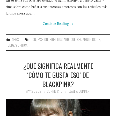
En su tema con Mustard titulado «High Fashion», el rapero canta y
rima sobre cómo bañar a sus intereses amorosos con los artículos más
lujosos ahora que…
Continue Reading
→
NEWS
CON
,
FASHION
,
HIGH
,
MUSTARD
,
QUÉ
,
REALMENTE
,
RICCH
,
RODDY
,
SIGNIFICA
¿QUÉ SIGNIFICA REALMENTE
‘CÓMO TE GUSTA ESO’ DE
BLACKPINK?
MAY 21, 2021
CONNIE CHU
LEAVE A COMMENT