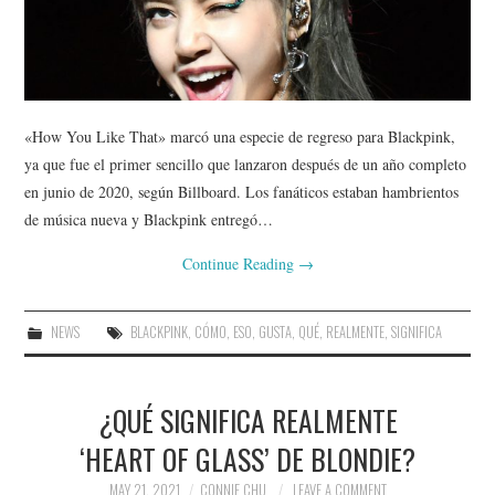
«How You Like That» marcó una especie de regreso para Blackpink,
ya que fue el primer sencillo que lanzaron después de un año completo
en junio de 2020, según Billboard. Los fanáticos estaban hambrientos
de música nueva y Blackpink entregó…
Continue Reading
→
NEWS
BLACKPINK
,
CÓMO
,
ESO
,
GUSTA
,
QUÉ
,
REALMENTE
,
SIGNIFICA
¿QUÉ SIGNIFICA REALMENTE
‘HEART OF GLASS’ DE BLONDIE?
MAY 21, 2021
CONNIE CHU
LEAVE A COMMENT