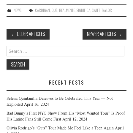
NEWS
CARDIGAN
,
QUÉ
,
REALMENTE
,
SIGNIFICA
,
SWIFT
,
TAYLOR
Post
←
OLDER ARTICLES
NEWER ARTICLES
→
navigation
Search
for:
RECENT POSTS
Selena Quintanilla Deserves to Be Celebrated This Year — Not
Exploited
April 16, 2024
Bad Bunny’s First NYC Show From His “Most Wanted Tour” Is Proof
His Latine Fans Still Come First
April 12, 2024
Olivia Rodrigo’s “Guts” Tour Made Me Feel Like a Teen Again
April