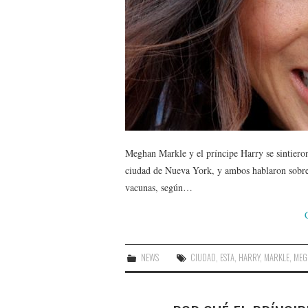
Meghan Markle y el príncipe Harry se sintieron
ciudad de Nueva York, y ambos hablaron sobre 
vacunas, según…
NEWS
CIUDAD
,
ESTA
,
HARRY
,
MARKLE
,
MEG