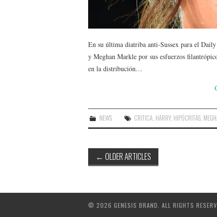
En su última diatriba anti-Sussex para el Dail
y Meghan Markle por sus esfuerzos filantrópico
en la distribución…
NEWS
CRITICA
,
HARRY
,
HIPÓCRITAS
,
MEGH
Post
←
OLDER ARTICLES
navigation
© 2026 GENESIS BRAND. ALL RIGHTS RESERV