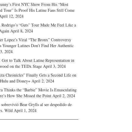
unny’s First NYC Show From His “Most
d Tour” Is Proof His Latine Fans Still Come
April 12, 2024
a Rodrigo’s “Guts” Tour Made Me Feel Like a
Again
April 8, 2024
fer Lopez’s Viral “The Bronx” Controversy
s Younger Latines Don’t Find Her Authentic
 3, 2024
 Got to Talk About Latine Representation in
wood on the TEDx Stage
April 3, 2024
ita Chronicles” Finally Gets a Second Life on
 Hulu and Disney+
April 2, 2024
ra Thinks the “Barbie” Movie Is Emasculating
e’s How She Missed the Point
April 2, 2024
sobrevivió Bear Grylls al ser despedido de
s. Wild
April 1, 2024