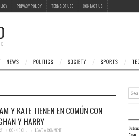
OLICY
PRIVACY POLICY
TERMS OF USE
CONTACT US
D
GE
NEWS
POLITICS
SOCIETY
SPORTS
TE
Searc
for:
IAM Y KATE TIENEN EN COMÚN CON
GHAN Y HARRY
Selen
21
CONNIE CHU
LEAVE A COMMENT
Year 