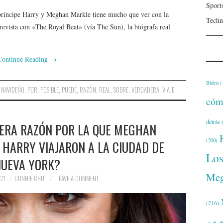
Sport
l príncipe Harry y Meghan Markle tiene mucho que ver con la
Techn
revista con «The Royal Beat» (vía The Sun), la biógrafa real
Continue Reading
→
Biden
(
,
NAVIDEÑO
,
POR
,
POSIBLE
,
PUEDE
,
RAZÓN
,
REAL
,
SOBRE
,
VERDADERA
,
VIAJE
cóm
detrás
(
DERA RAZÓN POR LA QUE MEGHAN
(200)
 HARRY VIAJARON A LA CIUDAD DE
Lo
UEVA YORK?
Meg
21
CONNIE CHU
LEAVE A COMMENT
(216)