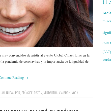
(1
raz
relac
signi
(226)
(337)
 muy convencidos de asistir al evento Global Citizen Live en la
verd
la pandemia de coronavirus y la importancia de la igualdad de
Continue Reading
→
HAN
,
NUEVA
,
POR
,
PRÍNCIPE
,
RAZÓN
,
VERDADERA
,
VIAJARON
,
YORK