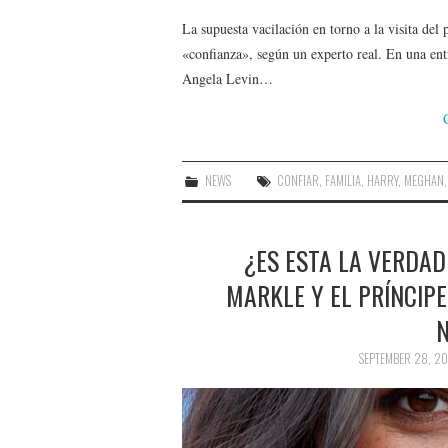
La supuesta vacilación en torno a la visita de
«confianza», según un experto real. En una ent
Angela Levin…
NEWS
CONFIAR
,
FAMILIA
,
HARRY
,
MEGHAN
¿ES ESTA LA VERDA
MARKLE Y EL PRÍNCIPE
N
SEPTEMBER 28, 20