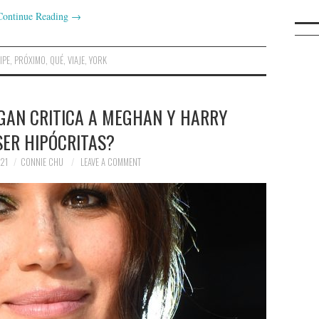
Continue Reading
→
IPE
,
PRÓXIMO
,
QUÉ
,
VIAJE
,
YORK
GAN CRITICA A MEGHAN Y HARRY
SER HIPÓCRITAS?
21
CONNIE CHU
LEAVE A COMMENT