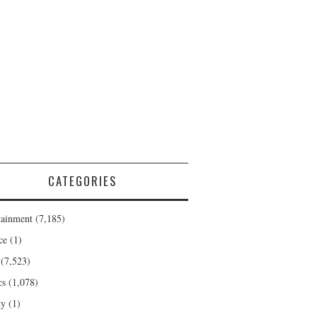
CATEGORIES
tainment
(7,185)
ce
(1)
(7,523)
cs
(1,078)
ty
(1)