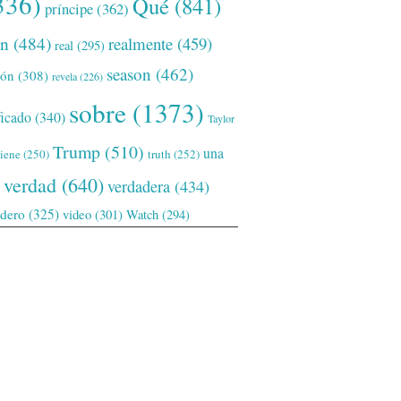
336)
Qué
(841)
príncipe
(362)
ón
(484)
realmente
(459)
real
(295)
season
(462)
ión
(308)
revela
(226)
sobre
(1373)
ficado
(340)
Taylor
Trump
(510)
una
tiene
(250)
truth
(252)
verdad
(640)
verdadera
(434)
adero
(325)
video
(301)
Watch
(294)