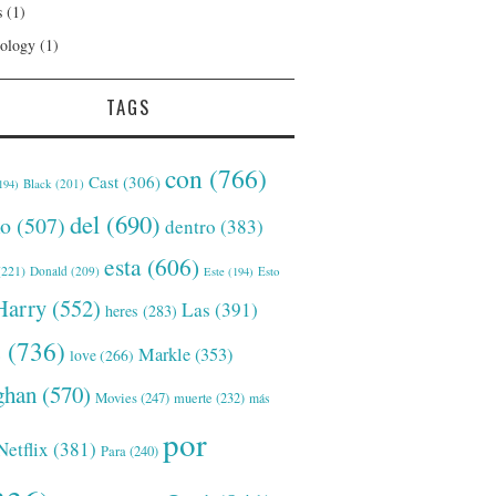
s
(1)
ology
(1)
TAGS
con
(766)
Cast
(306)
Black
(201)
194)
del
(690)
o
(507)
dentro
(383)
esta
(606)
221)
Donald
(209)
Este
(194)
Esto
Harry
(552)
Las
(391)
heres
(283)
s
(736)
Markle
(353)
love
(266)
han
(570)
Movies
(247)
muerte
(232)
más
por
Netflix
(381)
Para
(240)