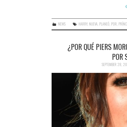
NEWS
HARRY
,
NUEVA
,
PLANEÓ
,
POR
,
PRÍNC
¿POR QUÉ PIERS MOR
POR 
SEPTEMBER 28, 20