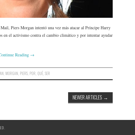
y Mail, Piers Morgan intentó una vez más atacar al Príncipe Harry
s en el activismo contra el cambio climático y por intentar ayudar
Continue Reading
→
AN
,
MORGAN
,
PIERS
,
POR
,
QUÉ
,
SER
NEWER ARTICLES
→
ED.