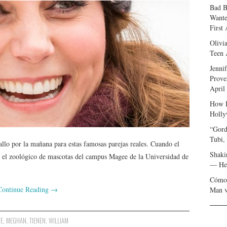
Bad B
Wante
First
Olivi
Teen 
Jenni
Prove
April
How I
Holly
“Gord
Tubi,
llo por la mañana para estas famosas parejas reales. Cuando el
Shaki
 el zoológico de mascotas del campus Magee de la Universidad de
— Her
Cómo 
Continue Reading
→
Man v
TE
,
MEGHAN
,
TIENEN
,
WILLIAM