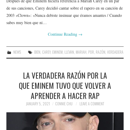
Después de que Eminem hiciera referencia a Mariah Carey en un par
de sus canciones, Carey decidió cantar sobre el rapero en su canción de
2003 «Clown»: «Nunca debiste insinuar que éramos amantes / Cuando
sabes muy bien que ni…
Continue Reading
→
NEWS
BIEN
,
CAREY
,
EMINEM
,
LLEVAN
,
MARIAH
,
POR
,
RAZÓN
,
VERDADERA
LA VERDADERA RAZÓN POR LA
QUE EMINEM TUVO QUE VOLVER A
APRENDER A HACER RAP
JANUARY 5, 2021
CONNIE CHU
LEAVE A COMMENT