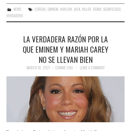
NEWS
CORDAE
,
EMINEM
,
HARLOW
,
JACK
,
KILLER
,
REMIX
,
SIGNIFICADO
,
VERDADERO
LA VERDADERA RAZÓN POR LA
QUE EMINEM Y MARIAH CAREY
NO SE LLEVAN BIEN
MARCH 18, 2021
CONNIE CHU
LEAVE A COMMENT