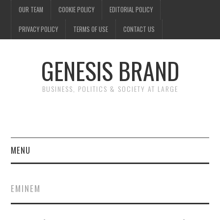
OUR TEAM
COOKIE POLICY
EDITORIAL POLICY
PRIVACY POLICY
TERMS OF USE
CONTACT US
GENESIS BRAND
BUSINESS, POLITICS & SOCIETY AT LARGE
MENU
ENTERTAINMENT
EMINEM
FINANCE