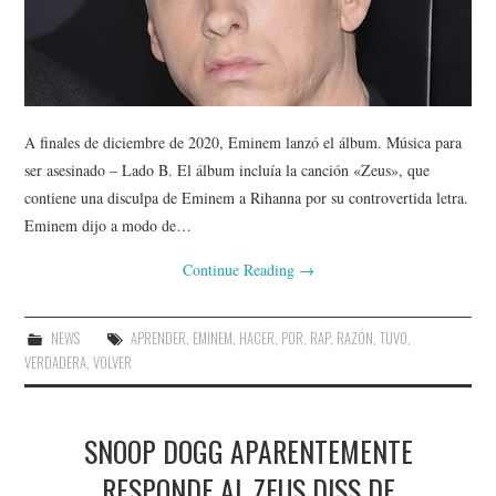
A finales de diciembre de 2020, Eminem lanzó el álbum. Música para
ser asesinado – Lado B. El álbum incluía la canción «Zeus», que
contiene una disculpa de Eminem a Rihanna por su controvertida letra.
Eminem dijo a modo de…
Continue Reading
→
NEWS
APRENDER
,
EMINEM
,
HACER
,
POR
,
RAP
,
RAZÓN
,
TUVO
,
VERDADERA
,
VOLVER
SNOOP DOGG APARENTEMENTE
RESPONDE AL ZEUS DISS DE