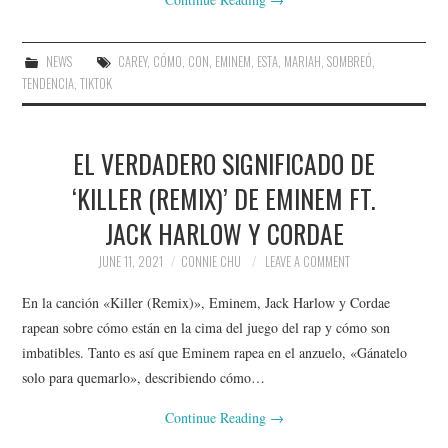
NEWS
CAREY
,
CÓMO
,
CON
,
EMINEM
,
ESTA
,
MARIAH
,
SOMBREÓ
,
TENDENCIA
,
TIKTOK
EL VERDADERO SIGNIFICADO DE
‘KILLER (REMIX)’ DE EMINEM FT.
JACK HARLOW Y CORDAE
JUNE 11, 2021
CONNIE CHU
LEAVE A COMMENT
En la canción «Killer (Remix)», Eminem, Jack Harlow y Cordae
rapean sobre cómo están en la cima del juego del rap y cómo son
imbatibles. Tanto es así que Eminem rapea en el anzuelo, «Gánatelo
solo para quemarlo», describiendo cómo…
Continue Reading
→