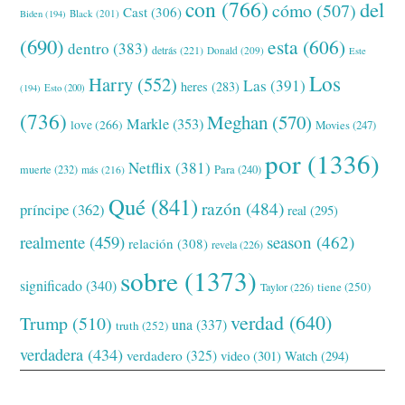
con
(766)
del
cómo
(507)
Cast
(306)
Black
(201)
Biden
(194)
(690)
esta
(606)
dentro
(383)
detrás
(221)
Donald
(209)
Este
Los
Harry
(552)
Las
(391)
heres
(283)
(194)
Esto
(200)
(736)
Meghan
(570)
Markle
(353)
love
(266)
Movies
(247)
por
(1336)
Netflix
(381)
muerte
(232)
Para
(240)
más
(216)
Qué
(841)
razón
(484)
príncipe
(362)
real
(295)
realmente
(459)
season
(462)
relación
(308)
revela
(226)
sobre
(1373)
significado
(340)
tiene
(250)
Taylor
(226)
verdad
(640)
Trump
(510)
una
(337)
truth
(252)
verdadera
(434)
verdadero
(325)
video
(301)
Watch
(294)