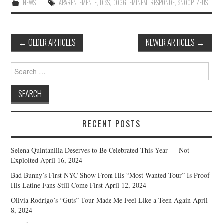
NEWS
APARENTEMENTE
,
DISS
,
DOGG
,
EMINEM
,
RESPONDE
,
SNOOP
,
ZEUS
Post
←
OLDER ARTICLES
NEWER ARTICLES
→
navigation
Search
for:
RECENT POSTS
Selena Quintanilla Deserves to Be Celebrated This Year — Not
Exploited
April 16, 2024
Bad Bunny’s First NYC Show From His “Most Wanted Tour” Is Proof
His Latine Fans Still Come First
April 12, 2024
Olivia Rodrigo’s “Guts” Tour Made Me Feel Like a Teen Again
April
8, 2024