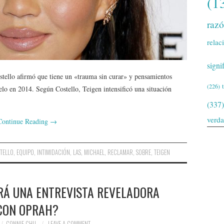
(1
raz
relac
signi
stello afirmó que tiene un «trauma sin curar» y pensamientos
(226)
elo en 2014. Según Costello, Teigen intensificó una situación
(337)
verd
Continue Reading
→
TELLO
,
EQUIPO
,
INTIMIDACIÓN
,
LAS
,
MICHAEL
,
RECLAMAR
,
SOBRE
,
TEIGEN
RÁ UNA ENTREVISTA REVELADORA
CON OPRAH?
CONNIE CHU
LEAVE A COMMENT