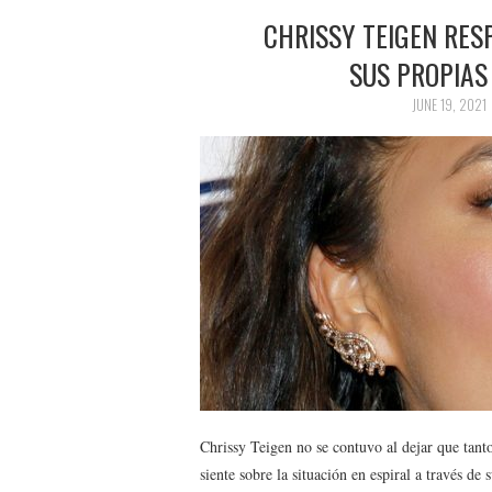
CHRISSY TEIGEN RES
SUS PROPIAS
JUNE 19, 2021
Chrissy Teigen no se contuvo al dejar que tan
siente sobre la situación en espiral a través d