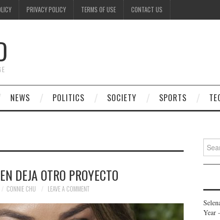
OLICY
PRIVACY POLICY
TERMS OF USE
CONTACT US
D
GE
NEWS
POLITICS
SOCIETY
SPORTS
TE
Searc
for:
GEN DEJA OTRO PROYECTO
CONNIE CHU
LEAVE A COMMENT
Selen
Year 