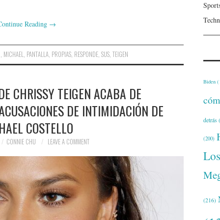
Sport
Techn
Continue Reading
→
O
,
MICHAEL
,
PANTALLA
,
PROPIAS
,
RESPONDE
,
SUS
,
TEIGEN
Biden
(
 DE CHRISSY TEIGEN ACABA DE
cóm
ACUSACIONES DE INTIMIDACIÓN DE
detrás
(
HAEL COSTELLO
(200)
CONNIE CHU
LEAVE A COMMENT
Lo
Meg
(216)