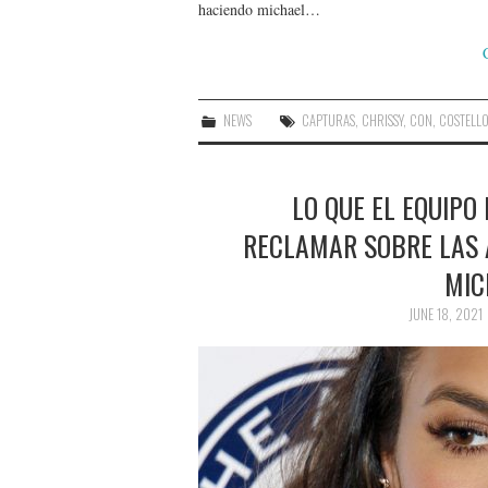
haciendo michael…
NEWS
CAPTURAS
,
CHRISSY
,
CON
,
COSTELL
LO QUE EL EQUIPO
RECLAMAR SOBRE LAS 
MIC
JUNE 18, 2021