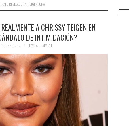
PRAH
,
REVELADORA
,
TEIGEN
,
UNA
 REALMENTE A CHRISSY TEIGEN EN
CÁNDALO DE INTIMIDACIÓN?
CONNIE CHU
LEAVE A COMMENT