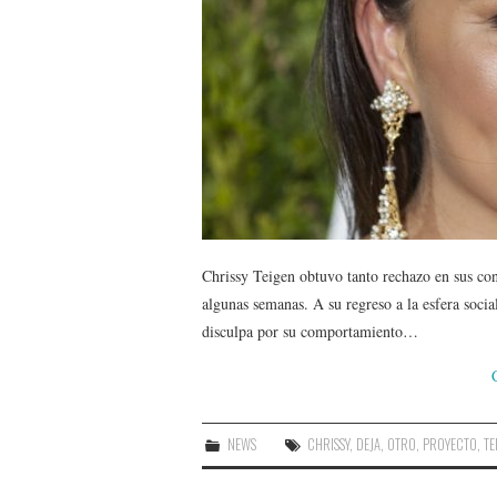
Chrissy Teigen obtuvo tanto rechazo en sus cont
algunas semanas. A su regreso a la esfera social
disculpa por su comportamiento…
NEWS
CHRISSY
,
DEJA
,
OTRO
,
PROYECTO
,
TE