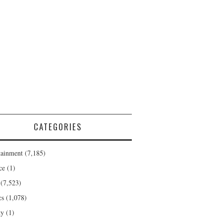
CATEGORIES
tainment
(7,185)
ce
(1)
(7,523)
cs
(1,078)
ty
(1)