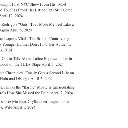
unny’s First NYC Show From His “Most
d Tour” Is Proof His Latine Fans Still Come
April 12, 2024
a Rodrigo’s “Guts” Tour Made Me Feel Like a
Again
April 8, 2024
fer Lopez’s Viral “The Bronx” Controversy
s Younger Latines Don’t Find Her Authentic
 3, 2024
 Got to Talk About Latine Representation in
wood on the TEDx Stage
April 3, 2024
ita Chronicles” Finally Gets a Second Life on
 Hulu and Disney+
April 2, 2024
ra Thinks the “Barbie” Movie Is Emasculating
e’s How She Missed the Point
April 2, 2024
sobrevivió Bear Grylls al ser despedido de
s. Wild
April 1, 2024