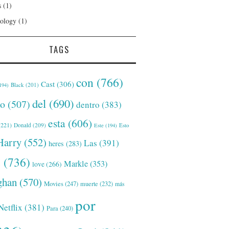
s
(1)
ology
(1)
TAGS
con
(766)
Cast
(306)
Black
(201)
194)
del
(690)
o
(507)
dentro
(383)
esta
(606)
221)
Donald
(209)
Este
(194)
Esto
Harry
(552)
Las
(391)
heres
(283)
s
(736)
Markle
(353)
love
(266)
han
(570)
Movies
(247)
muerte
(232)
más
por
Netflix
(381)
Para
(240)