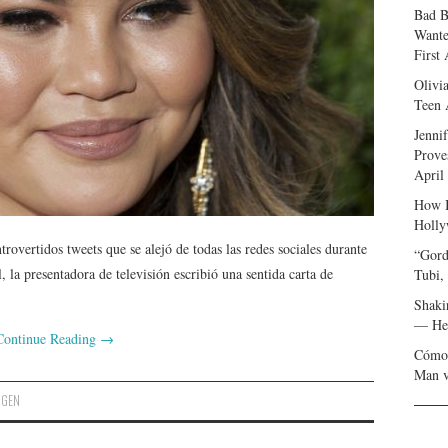
Bad B
Wante
First
Olivi
Teen 
Jenni
Prove
April
How I
Holly
rovertidos tweets que se alejó de todas las redes sociales durante
“Gord
, la presentadora de televisión escribió una sentida carta de
Tubi,
Shaki
— Her
Continue Reading
→
Cómo 
Man v
IGEN