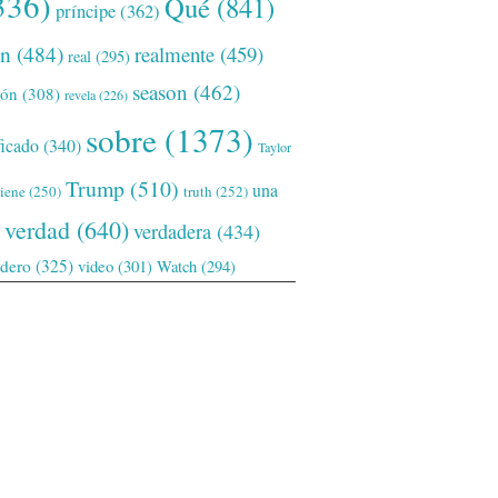
336)
Qué
(841)
príncipe
(362)
ón
(484)
realmente
(459)
real
(295)
season
(462)
ión
(308)
revela
(226)
sobre
(1373)
ficado
(340)
Taylor
Trump
(510)
una
tiene
(250)
truth
(252)
verdad
(640)
verdadera
(434)
adero
(325)
video
(301)
Watch
(294)