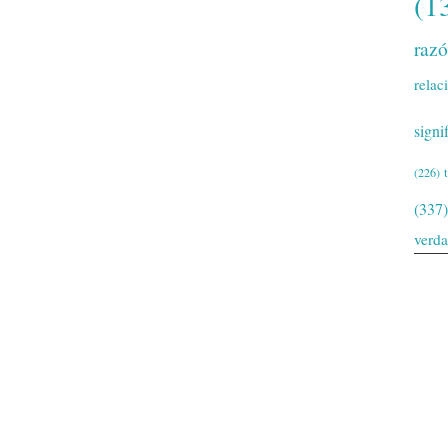
(1
raz
relac
signi
(226)
(337)
verd