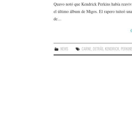
Quavo notó que Kendrick Perkins había reaviv
el último álbum de Migos. El rapero tuiteó una
de…
NEWS
CARNE
,
DETRÁS
,
KENDRICK
,
PERKIN