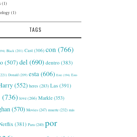
s
(1)
ology
(1)
TAGS
con
(766)
Cast
(306)
Black
(201)
194)
del
(690)
o
(507)
dentro
(383)
esta
(606)
221)
Donald
(209)
Este
(194)
Esto
Harry
(552)
Las
(391)
heres
(283)
s
(736)
Markle
(353)
love
(266)
han
(570)
Movies
(247)
muerte
(232)
más
por
Netflix
(381)
Para
(240)