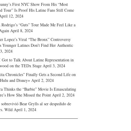
unny’s First NYC Show From His “Most
d Tour” Is Proof His Latine Fans Still Come
April 12, 2024
a Rodrigo’s “Guts” Tour Made Me Feel Like a
Again
April 8, 2024
fer Lopez’s Viral “The Bronx” Controversy
s Younger Latines Don’t Find Her Authentic
 3, 2024
 Got to Talk About Latine Representation in
wood on the TEDx Stage
April 3, 2024
ita Chronicles” Finally Gets a Second Life on
 Hulu and Disney+
April 2, 2024
ra Thinks the “Barbie” Movie Is Emasculating
e’s How She Missed the Point
April 2, 2024
sobrevivió Bear Grylls al ser despedido de
s. Wild
April 1, 2024