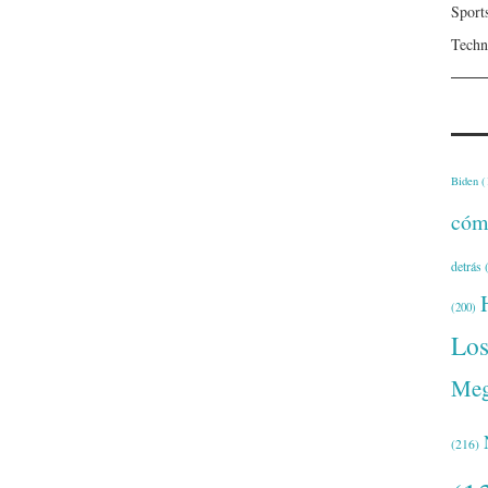
Sport
Techn
Biden
(
cóm
detrás
(
(200)
Lo
Meg
(216)