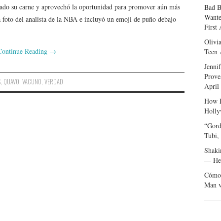
ado su carne y aprovechó la oportunidad para promover aún más
Bad B
Wante
 foto del analista de la NBA e incluyó un emoji de puño debajo
First
Olivi
Continue Reading
→
Teen 
Jenni
Prove
S
,
QUAVO
,
VACUNO
,
VERDAD
April
How I
Holly
“Gord
Tubi,
Shaki
— Her
Cómo 
Man v