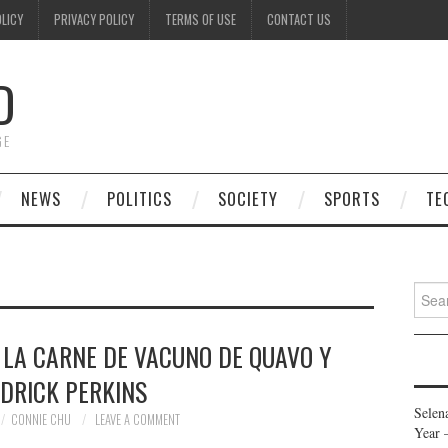
OLICY
PRIVACY POLICY
TERMS OF USE
CONTACT US
D
GE
NEWS
POLITICS
SOCIETY
SPORTS
TE
Searc
for:
 LA CARNE DE VACUNO DE QUAVO Y
DRICK PERKINS
Selen
CONNIE CHU
LEAVE A COMMENT
Year 