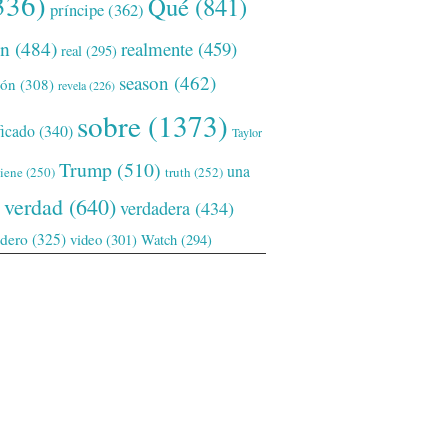
336)
Qué
(841)
príncipe
(362)
ón
(484)
realmente
(459)
real
(295)
season
(462)
ión
(308)
revela
(226)
sobre
(1373)
ficado
(340)
Taylor
Trump
(510)
una
tiene
(250)
truth
(252)
verdad
(640)
verdadera
(434)
adero
(325)
video
(301)
Watch
(294)