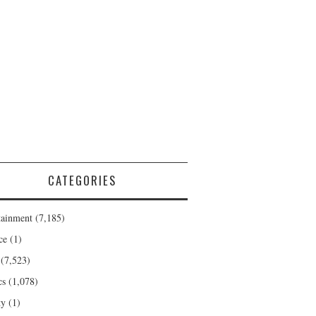
CATEGORIES
tainment
(7,185)
ce
(1)
(7,523)
cs
(1,078)
ty
(1)