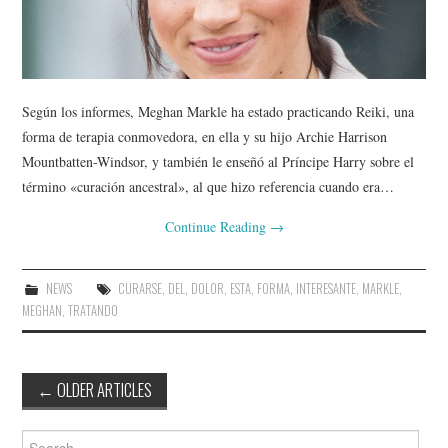
Según los informes, Meghan Markle ha estado practicando Reiki, una
forma de terapia conmovedora, en ella y su hijo Archie Harrison
Mountbatten-Windsor, y también le enseñó al Príncipe Harry sobre el
término «curación ancestral», al que hizo referencia cuando era…
Continue Reading
→
NEWS
CURARSE
,
DEL
,
DOLOR
,
ESTA
,
FORMA
,
INTERESANTE
,
MARKLE
,
MEGHAN
,
TRATANDO
Post
←
OLDER ARTICLES
navigation
Search