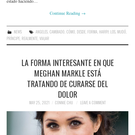
estado haciendo…
Continue Reading
→
NEWS
ANGELES
,
CAMBIADO
,
CÓMO
,
DESDE
,
FORMA
,
HARRY
,
LOS
,
MUDÓ
,
PRÍNCIPE
,
REALMENTE
,
VIAJAR
LA FORMA INTERESANTE EN QUE
MEGHAN MARKLE ESTÁ
TRATANDO DE CURARSE DEL
DOLOR
MAY 25, 2021
CONNIE CHU
LEAVE A COMMENT