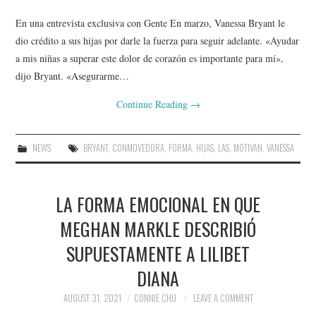
En una entrevista exclusiva con Gente En marzo, Vanessa Bryant le
dio crédito a sus hijas por darle la fuerza para seguir adelante. «Ayudar
a mis niñas a superar este dolor de corazón es importante para mí»,
dijo Bryant. «Asegurarme…
Continue Reading
→
NEWS
BRYANT
,
CONMOVEDORA
,
FORMA
,
HIJAS
,
LAS
,
MOTIVAN
,
VANESSA
LA FORMA EMOCIONAL EN QUE
MEGHAN MARKLE DESCRIBIÓ
SUPUESTAMENTE A LILIBET
DIANA
AUGUST 31, 2021
CONNIE CHU
LEAVE A COMMENT