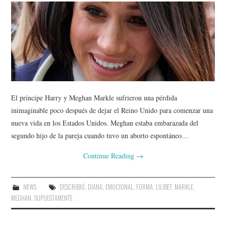
El príncipe Harry y Meghan Markle sufrieron una pérdida
inimaginable poco después de dejar el Reino Unido para comenzar una
nueva vida en los Estados Unidos. Meghan estaba embarazada del
segundo hijo de la pareja cuando tuvo un aborto espontáneo…
Continue Reading
→
NEWS
DESCRIBIÓ
,
DIANA
,
EMOCIONAL
,
FORMA
,
LILIBET
,
MARKLE
,
MEGHAN
,
SUPUESTAMENTE