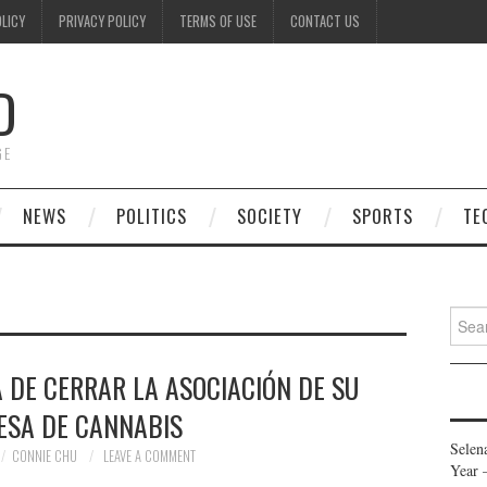
OLICY
PRIVACY POLICY
TERMS OF USE
CONTACT US
D
GE
NEWS
POLITICS
SOCIETY
SPORTS
TE
Searc
for:
 DE CERRAR LA ASOCIACIÓN DE SU
ESA DE CANNABIS
Selen
CONNIE CHU
LEAVE A COMMENT
Year 