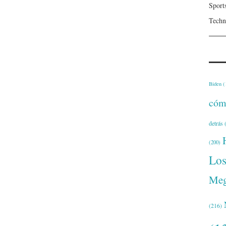
Sport
Techn
Biden
(
cóm
detrás
(
(200)
Lo
Meg
(216)