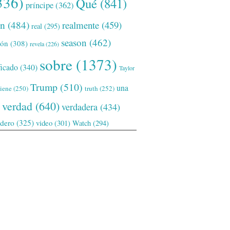
336)
Qué
(841)
príncipe
(362)
ón
(484)
realmente
(459)
real
(295)
season
(462)
ión
(308)
revela
(226)
sobre
(1373)
ficado
(340)
Taylor
Trump
(510)
una
tiene
(250)
truth
(252)
verdad
(640)
verdadera
(434)
adero
(325)
video
(301)
Watch
(294)