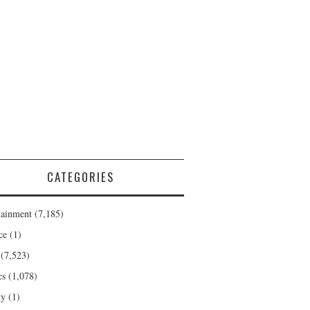
CATEGORIES
tainment
(7,185)
ce
(1)
(7,523)
cs
(1,078)
ty
(1)