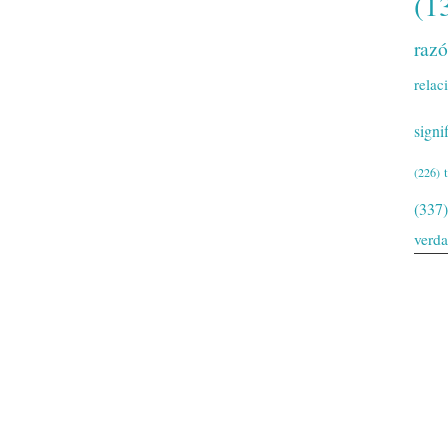
(1
raz
relac
signi
(226)
(337)
verd