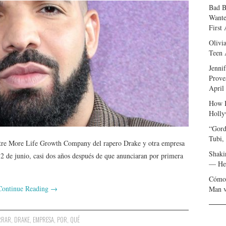
Bad B
Wante
First
Olivi
Teen 
Jenni
Prove
April
How I
Holly
“Gord
Tubi,
tre More Life Growth Company del rapero Drake y otra empresa
Shaki
 2 de junio, casi dos años después de que anunciaran por primera
— Her
Cómo 
Continue Reading
→
Man v
RRAR
,
DRAKE
,
EMPRESA
,
POR
,
QUÉ