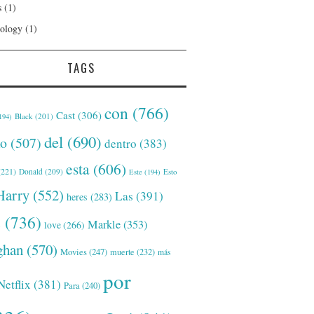
s
(1)
ology
(1)
TAGS
con
(766)
Cast
(306)
Black
(201)
194)
del
(690)
o
(507)
dentro
(383)
esta
(606)
221)
Donald
(209)
Este
(194)
Esto
Harry
(552)
Las
(391)
heres
(283)
s
(736)
Markle
(353)
love
(266)
han
(570)
Movies
(247)
muerte
(232)
más
por
Netflix
(381)
Para
(240)