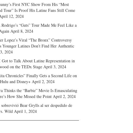
unny’s First NYC Show From His “Most
d Tour” Is Proof His Latine Fans Still Come
April 12, 2024
a Rodrigo’s “Guts” Tour Made Me Feel Like a
Again
April 8, 2024
fer Lopez’s Viral “The Bronx” Controversy
s Younger Latines Don’t Find Her Authentic
 3, 2024
 Got to Talk About Latine Representation in
wood on the TEDx Stage
April 3, 2024
ita Chronicles” Finally Gets a Second Life on
 Hulu and Disney+
April 2, 2024
ra Thinks the “Barbie” Movie Is Emasculating
e’s How She Missed the Point
April 2, 2024
sobrevivió Bear Grylls al ser despedido de
s. Wild
April 1, 2024