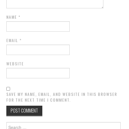
NAME
*
EMAIL
*
WEBSITE
SAVE MY NAME, EMAIL, AND WEBSITE IN THIS BROWSER
FOR THE NEXT TIME I COMMENT.
Search