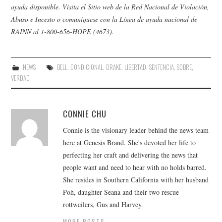
ayuda disponible. Visita el
Sitio web de la Red Nacional de Violación,
Abuso e Incesto
o comuníquese con la Línea de ayuda nacional de
RAINN al 1-800-656-HOPE (4673).
NEWS
BELL
,
CONDICIONAL
,
DRAKE
,
LIBERTAD
,
SENTENCIA
,
SOBRE
,
VERDAD
CONNIE CHU
Connie is the visionary leader behind the news team
here at Genesis Brand. She's devoted her life to
perfecting her craft and delivering the news that
people want and need to hear with no holds barred.
She resides in Southern California with her husband
Poh, daughter Seana and their two rescue
rottweilers, Gus and Harvey.
MORE POSTS