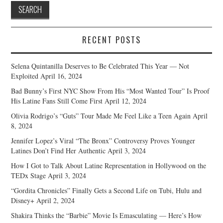
RECENT POSTS
Selena Quintanilla Deserves to Be Celebrated This Year — Not
Exploited
April 16, 2024
Bad Bunny’s First NYC Show From His “Most Wanted Tour” Is Proof
His Latine Fans Still Come First
April 12, 2024
Olivia Rodrigo’s “Guts” Tour Made Me Feel Like a Teen Again
April
8, 2024
Jennifer Lopez’s Viral “The Bronx” Controversy Proves Younger
Latines Don’t Find Her Authentic
April 3, 2024
How I Got to Talk About Latine Representation in Hollywood on the
TEDx Stage
April 3, 2024
“Gordita Chronicles” Finally Gets a Second Life on Tubi, Hulu and
Disney+
April 2, 2024
Shakira Thinks the “Barbie” Movie Is Emasculating — Here’s How