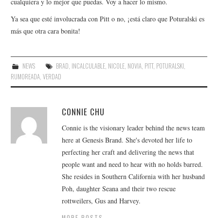
cualquiera y lo mejor que puedas. Voy a hacer lo mismo.
Ya sea que esté involucrada con Pitt o no, ¡está claro que Poturalski es
más que otra cara bonita!
NEWS
BRAD
,
INCALCULABLE
,
NICOLE
,
NOVIA
,
PITT
,
POTURALSKI
,
RUMOREADA
,
VERDAD
CONNIE CHU
Connie is the visionary leader behind the news team
here at Genesis Brand. She's devoted her life to
perfecting her craft and delivering the news that
people want and need to hear with no holds barred.
She resides in Southern California with her husband
Poh, daughter Seana and their two rescue
rottweilers, Gus and Harvey.
MORE POSTS