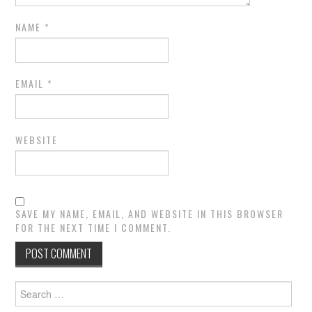
NAME
*
EMAIL
*
WEBSITE
SAVE MY NAME, EMAIL, AND WEBSITE IN THIS BROWSER
FOR THE NEXT TIME I COMMENT.
Search
for: