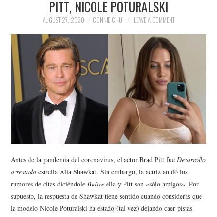
PITT, NICOLE POTURALSKI
NEWS
AUGUST 27, 2020
CONNIE CHU
LEAVE A COMMENT
POLITICS
SOCIETY
SPORTS
TECHNOLOGY
Antes de la pandemia del coronavirus, el actor Brad Pitt fue
Desarrollo
arrestado
estrella Alia Shawkat. Sin embargo, la actriz anuló los
rumores de citas diciéndole
Buitre
ella y Pitt son «sólo amigos». Por
supuesto, la respuesta de Shawkat tiene sentido cuando consideras que
la modelo Nicole Poturalski ha estado (tal vez) dejando caer pistas