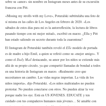
sobre su «amor» sin nombre en Instagram meses antes de su excursión
francesa con Pitt.
«Missing my strolls with my Love», Poturalski subtitulaba una foto de
sí misma en las calles de Los Angeles en febrero de 2020. «Los
sábados de estos días para mí es la autorreflexión, la lectura de libros
pasando tiempo con mi mejor mitad», escribió en marzo. ¿Ella y Pitt
han estado saliendo en secreto durante toda la cuarentena?
El Instagram de Poturalski también reveló el
Elle
modelo de portada
es de madre a hijo Emil, a quien se refirió como su «mejor amigo». Y
como el
Daily Mail
destacando, su amor por los niños se extiende más
allá de su propio círculo, ya que compartió llamadas de bondad a todos
en una historia de Instagram en marzo. «Realmente creo que
necesitamos un cambio. Las vidas negras importan. La vida de los
niños importa», dijo Poturalski. «Los niños maltratados no pueden
protestar. No pueden conectarse con otros. No pueden alzar la voz
porque nadie los oye. Está en US JÓVENES. EDUCATE y ten
cuidado con tus compañeros humanos más jóvenes… Sé amable con